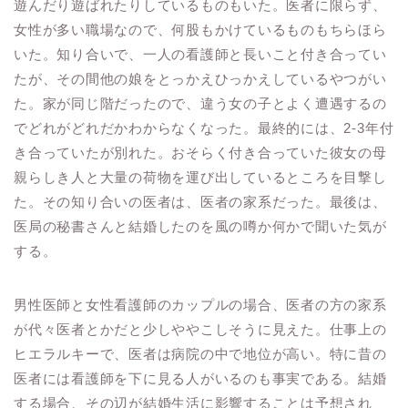
遊んだり遊ばれたりしているものもいた。医者に限らず、
女性が多い職場なので、何股もかけているものもちらほら
いた。知り合いで、一人の看護師と長いこと付き合ってい
たが、その間他の娘をとっかえひっかえしているやつがい
た。家が同じ階だったので、違う女の子とよく遭遇するの
でどれがどれだかわからなくなった。最終的には、2-3年付
き合っていたが別れた。おそらく付き合っていた彼女の母
親らしき人と大量の荷物を運び出しているところを目撃し
た。その知り合いの医者は、医者の家系だった。最後は、
医局の秘書さんと結婚したのを風の噂か何かで聞いた気が
する。
男性医師と女性看護師のカップルの場合、医者の方の家系
が代々医者とかだと少しややこしそうに見えた。仕事上の
ヒエラルキーで、医者は病院の中で地位が高い。特に昔の
医者には看護師を下に見る人がいるのも事実である。結婚
する場合、その辺が結婚生活に影響することは予想され