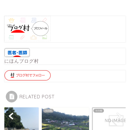
にほんブログ村
RELATED POST
他
その他
その他