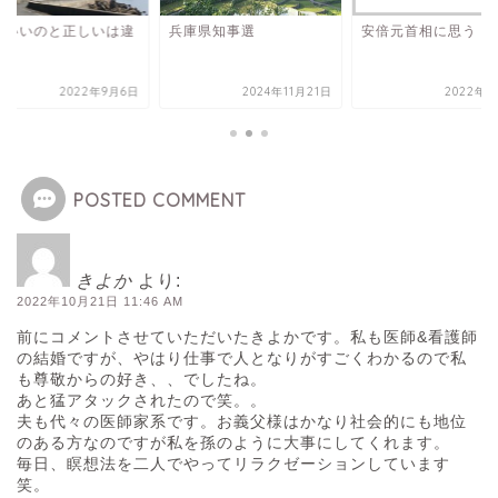
がいいのと正しいは違
兵庫県知事選
安倍元首相に思う
2022年9月6日
2024年11月21日
2022年7
POSTED COMMENT
きよか
より:
2022年10月21日 11:46 AM
前にコメントさせていただいたきよかです。私も医師&看護師
の結婚ですが、やはり仕事で人となりがすごくわかるので私
も尊敬からの好き、、でしたね。
あと猛アタックされたので笑。。
夫も代々の医師家系です。お義父様はかなり社会的にも地位
のある方なのですが私を孫のように大事にしてくれます。
毎日、瞑想法を二人でやってリラクゼーションしています
笑。