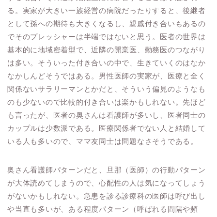
る。実家が大きい一族経営の病院だったりすると、後継者
として孫への期待も大きくなるし、親戚付き合いもあるの
でそのプレッシャーは半端ではないと思う。医者の世界は
基本的に地域密着型で、近隣の開業医、勤務医のつながり
は多い。そういった付き合いの中で、生きていくのはなか
なかしんどそうではある。男性医師の実家が、医療と全く
関係ないサラリーマンとかだと、そういう偏見のようなも
のも少ないので比較的付き合いは楽かもしれない。先ほど
も言ったが、医者の奥さんは看護師が多いし、医者同士の
カップルは少数派である。医療関係者でない人と結婚して
いる人も多いので、ママ友同士は問題なさそうである。
奥さん看護師パターンだと、旦那（医師）の行動パターン
が大体読めてしまうので、心配性の人は気になってしょう
がないかもしれない。急患を診る診療科の医師は呼び出し
や当直も多いが、ある程度パターン（呼ばれる間隔や頻