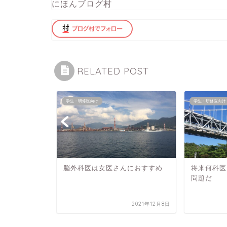
にほんブログ村
RELATED POST
学生・研修医向け
学生・研修医向け
パス
脳外科医は女医さんにおすすめ
将来何科医
問題だ
2021年9月24日
2021年12月8日