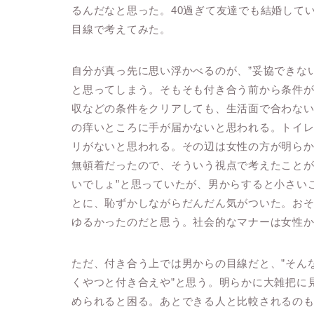
るんだなと思った。40過ぎて友達でも結婚して
目線で考えてみた。
自分が真っ先に思い浮かべるのが、”妥協できな
と思ってしまう。そもそも付き合う前から条件
収などの条件をクリアしても、生活面で合わな
の痒いところに手が届かないと思われる。トイ
リがないと思われる。その辺は女性の方が明ら
無頓着だったので、そういう視点で考えたことが
いでしょ”と思っていたが、男からすると小さい
とに、恥ずかしながらだんだん気がついた。お
ゆるかったのだと思う。社会的なマナーは女性
ただ、付き合う上では男からの目線だと、”そん
くやつと付き合えや”と思う。明らかに大雑把に
められると困る。あとできる人と比較されるの