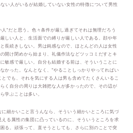
いない人がいるが結婚していない女性の特徴について男性
い人”だと思う。色々条件が厳し過ぎてそれは無理だろう
が厳しい人と、生活面での縛りが厳しい人である。顔や年
いと長続きしない。男は鈍感なので、ほとんどの人は女性
レの開け閉めから始まり、礼儀作法などツッコミだすとキ
かに敏感で厳しい。自分も結婚する前は、そういうことに
なかった。なんとなく、”やることしっかりやってればい
ことでも、それを気にする人は男も含めてたくさんいるこ
そらく自分の周りは大雑把な人が多かったので、その辺が
から学ぶことは多い。
なに細かいこと言うんなら、そういう細かいところに気づ
見える属性の集団に凸っているのに、そういうところを求
も困る。頑張って、直そうとしても、さらに別のことで突