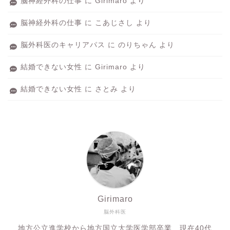
脳神経外科の仕事
に
Girimaro
より
脳神経外科の仕事
に
こあじさし
より
脳外科医のキャリアパス
に
のりちゃん
より
結婚できない女性
に
Girimaro
より
結婚できない女性
に
さとみ
より
Girimaro
脳外科医
地方公立進学校から地方国立大学医学部卒業、現在40代