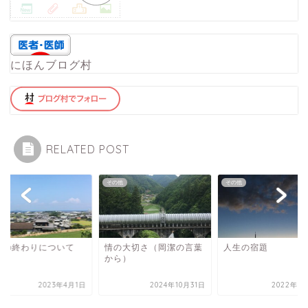
にほんブログ村
RELATED POST
他
その他
その他
生の終わりについて
情の大切さ（岡潔の言葉
人生の宿題
から）
2023年4月1日
2024年10月31日
2022年1