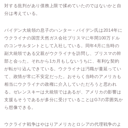
対する批判があり債務上限で揉めていたのではないかと自
分は考えている。
バイデン大統領の息子のハンター・バイデン氏は2014年に
ウクライナの国営天然ガス会社ブリスマに年間100万ドル
のコンサルタントとして入社している。同年4月に当時の
副大統領である父親がウクライナを訪問し、ブリスマの幹
部と会った。それから1カ月もしないうちに、有利な契約
が転がり込んできている。ウクライナは汚職が蔓延ってい
て、政情が常に不安定だった。おそらく当時のアメリカも
相当にウクライナの政権に介入していただろうと思われ
る。ゼレンスキーは大統領ではあるが、アメリカの影響は
支援もそうであるが多分に受けていることはG7の雰囲気か
ら想像できる。
ウクライナ戦争はやはりアメリカとロシアの代理戦争のよ