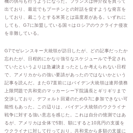
機の供与も行うようになった。フランスは仲介役を買って
出ており、最近でもプーチンとの対話を促すような発言を
しており、裁こうとする米英とは温度差がある。いずれに
しても、G7に加盟している国々はロシアのウクライナ侵攻
を非難している。
G7でゼレンスキー大統領が訪日したが、どの記事だったか
忘れたが、日程的にかなり強引なスケジュールで予定され
ていたというよりは急遽決まったとしか考えられない日程
で、アメリカからの強い要請があったのではないかという
記事を読んだ。またG7直前にはバイデン大統領は連邦債務
上限問題で共和党のマッカーシー下院議長とギリギリまで
交渉しており、デフォルト回避のためG7に参加できない可
能性もあった。この辺りは、バイデン大統領のウクライナ
戦争に対する強い意志を感じた。これは自分の憶測ではあ
るが、アメリカは全体で5割、額にすると10兆円の支援を
ウクライナに対して行っており、共和党から多額の支援に