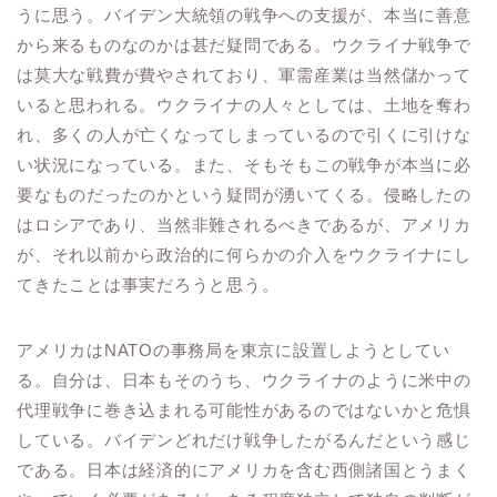
うに思う。バイデン大統領の戦争への支援が、本当に善意
から来るものなのかは甚だ疑問である。ウクライナ戦争で
は莫大な戦費が費やされており、軍需産業は当然儲かって
いると思われる。ウクライナの人々としては、土地を奪わ
れ、多くの人が亡くなってしまっているので引くに引けな
い状況になっている。また、そもそもこの戦争が本当に必
要なものだったのかという疑問が湧いてくる。侵略したの
はロシアであり、当然非難されるべきであるが、アメリカ
が、それ以前から政治的に何らかの介入をウクライナにし
てきたことは事実だろうと思う。
アメリカはNATOの事務局を東京に設置しようとしてい
る。自分は、日本もそのうち、ウクライナのように米中の
代理戦争に巻き込まれる可能性があるのではないかと危惧
している。バイデンどれだけ戦争したがるんだという感じ
である。日本は経済的にアメリカを含む西側諸国とうまく