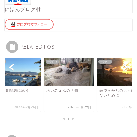
にほんブログ村
RELATED POST
向け
一般向け
一般向け
回の参院選に思う
あいみょんの「猫」
頭でっかちの大人に
ないために
2022年7月26日
2021年9月29日
2021年1