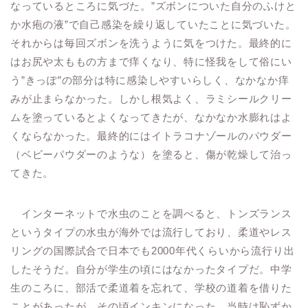
なっているところに気づた。”ズボンについた自分のふけと
か水疱の液”で自己感染を繰り返していたことに気づいた。
それからは毎回ズボンを洗うように気をつけた。最終的に
はお尻や太ももの方まで痒くなり、特に怪我をして俗にい
う”きっぽ”の部分は特に感染しやすいらしく、なかなか痒
みが止まらなかった。しかし根気よく、ラミシールクリー
ムを塗っているとよくなってきたが、なかなか水膨れはよ
くならなかった。最終的にはイトラコナゾールのパウダー
（ベビーパウダーのような）を塗ると、傷が乾燥して治っ
てきた。
インターネットで水虫のことを調べると、トンズランス
というタイプの水虫が海外では流行しており、柔道やレス
リングの国際試合で日本でも2000年代くらいから流行り出
したそうだ。自分が学生の頃にはなかったタイプだ。中学
生のころに、部活で柔道着を忘れて、学校の道着を借りた
ことがあったが、その頃インキンになった。当時は恥ずか