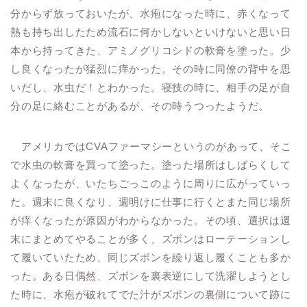
分からず放っておいたが、水疱になった時に、赤くなって
熱も持ち出したため流石に何かしないといけないと思い日
本から持ってきた、アミノグリコシドの軟膏を塗った。少
し良くなったが猛烈に痒かった。その時に同僚の背中を思
いだし、水虫だ！とわかった。寝技の時に、相手の足が自
分の足に絡むことがあるが、その時うつったようだ。
アメリカではCVAファーマシーというのがあって、そこ
で水虫の軟膏を買って塗った。塗った場所はしばらくして
よくなったが、いたちごっこのように周りに広がっていっ
た。週末に良くなり、週明けに仕事に行くとまた同じ場所
が痒くなったが原因がわからなかった。その頃、選択は週
末にまとめてやることが多く、ズボンはローテーションし
て履いていたため、同じズボンを繰り返し履くことも多か
った。ある日偶然、ズボンを裏表逆にして洗濯しようとし
た時に、水疱が破れてでた汁がズボンの裏側について跡に