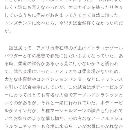
しくて誰にも言えなかったが、オロナインを塗ったり色々
しているうちに痒みがおさまってきてきて自然に治った。
トンズランスに比べたら、今思えば全然痒くなかったのだ
が。
話は戻って、アメリカ滞在時の水虫はイトラコナゾール
パウダーと冬の感想で春先にはだいぶよくなっていた。あ
る時、柔道の試合があるから見に行かないか？と誘われ
て、試合会場にいった。アメリカでは柔道場がないため、
大きな体育館やコンベンションセンターなどにマットレス
を引いて試合会場にしていた。この試合はボディービルダ
ーにとってはとても有名な大会でアーノルドクラシックと
いうのがあるが、それと一緒に行われていた。ボディービ
ルがメインだが、各種マーシャルアーツの試合も行われて
いてお祭りのような催し物だ。かの有名なアーノルドシュ
ワルツェネッガーも会場に来るらしいがお目にかかれなか