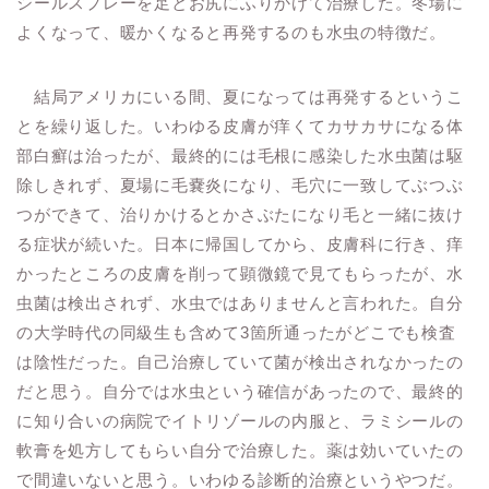
シールスプレーを足とお尻にふりかけて治療した。冬場に
よくなって、暖かくなると再発するのも水虫の特徴だ。
結局アメリカにいる間、夏になっては再発するというこ
とを繰り返した。いわゆる皮膚が痒くてカサカサになる体
部白癬は治ったが、最終的には毛根に感染した水虫菌は駆
除しきれず、夏場に毛嚢炎になり、毛穴に一致してぶつぶ
つができて、治りかけるとかさぶたになり毛と一緒に抜け
る症状が続いた。日本に帰国してから、皮膚科に行き、痒
かったところの皮膚を削って顕微鏡で見てもらったが、水
虫菌は検出されず、水虫ではありませんと言われた。自分
の大学時代の同級生も含めて3箇所通ったがどこでも検査
は陰性だった。自己治療していて菌が検出されなかったの
だと思う。自分では水虫という確信があったので、最終的
に知り合いの病院でイトリゾールの内服と、ラミシールの
軟膏を処方してもらい自分で治療した。薬は効いていたの
で間違いないと思う。いわゆる診断的治療というやつだ。