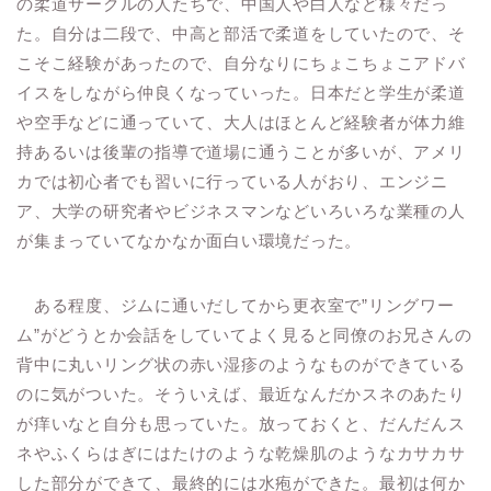
の柔道サークルの人たちで、中国人や白人など様々だっ
た。自分は二段で、中高と部活で柔道をしていたので、そ
こそこ経験があったので、自分なりにちょこちょこアドバ
イスをしながら仲良くなっていった。日本だと学生が柔道
や空手などに通っていて、大人はほとんど経験者が体力維
持あるいは後輩の指導で道場に通うことが多いが、アメリ
カでは初心者でも習いに行っている人がおり、エンジニ
ア、大学の研究者やビジネスマンなどいろいろな業種の人
が集まっていてなかなか面白い環境だった。
ある程度、ジムに通いだしてから更衣室で”リングワー
ム”がどうとか会話をしていてよく見ると同僚のお兄さんの
背中に丸いリング状の赤い湿疹のようなものができている
のに気がついた。そういえば、最近なんだかスネのあたり
が痒いなと自分も思っていた。放っておくと、だんだんス
ネやふくらはぎにはたけのような乾燥肌のようなカサカサ
した部分ができて、最終的には水疱ができた。最初は何か