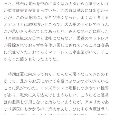
った。試合は北米を中心に遠くはカナダからも選手という
か柔道愛好者が集まっていた。この時は試合には出なかっ
たが、この日を境に足が再び痒くなった。よくよく考える
とアメリカは結構汚いところで、大人用のトイレでもうん
こが思いきり外れてしてあったり、みんな地べたに座った
りと衛生観念が日本と比較にならない。柔道のマットレス
が掃除されておらず毎年使い回しにされていることは容易
に想像できた。おそらくマットレスに水虫菌がいて、そこ
からまた菌をもらったようだ。
時期は夏に向かっており、だんだん暑くなってきたのも
あって、足からお尻にかけて今度はぶつぶつができている
ことに気がついた。トンズランスは毛根につきやすい性質
があり、毛穴に入り込んでしまうらしい。こうなると通常
は内服薬も併用しないと治らないようだが、アメリカであ
まり病院にもかかるのに抵抗があり、ひたすら今度はラミ