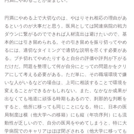
円満にやめることが望ましい。
円満にやめる上で大切なのは、やはりそれ相応の理由があ
るというのが大事だと思う。医局としては関連病院の戦力
ダウンに繋がるのでできれば人材流出は避けたいので、基
本的には引き留められる。その引き留めを振り切ってやめ
るには、適切なタイミングで適切な説明を尽くす必要があ
る。ブチ切れてやめたりすると自分の評価や評判が下がる
だけだ。問題を整理して何が自分にとっての問題かをクリ
アにして考える必要がある。ただ単に、その職場環境で嫌
いな人がいるなどの場合は、上司に相談することで環境を
変えることができるかもしれない。また、なかなか成果が
出なくても地道に頑張る時期もあるので、刹那的な判断を
すると、他所に移っても同じことになる。特に、日本の医
局制度は横（他大学への移籍）にも縦（年功序列）にも流
動性が乏しいので、自分の医局をやめてしまうと、特に大
学病院でのキャリアはほぼ閉ざされる（他大学に移っても