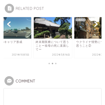
RELATED POST
向け
一般向け
一般向け
者のキャリア形成
終末期医療について思う
ウクライナ情勢につ
ことー祖母の死に直面し
思うこと②
てー
2021年10月5日
2022年3月16日
2022年3月
COMMENT