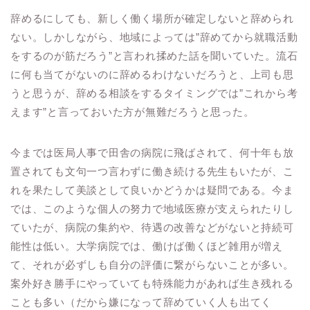
辞めるにしても、新しく働く場所が確定しないと辞められ
ない。しかしながら、地域によっては”辞めてから就職活動
をするのが筋だろう”と言われ揉めた話を聞いていた。流石
に何も当てがないのに辞めるわけないだろうと、上司も思
うと思うが、辞める相談をするタイミングでは”これから考
えます”と言っておいた方が無難だろうと思った。
今までは医局人事で田舎の病院に飛ばされて、何十年も放
置されても文句一つ言わずに働き続ける先生もいたが、こ
れを果たして美談として良いかどうかは疑問である。今ま
では、このような個人の努力で地域医療が支えられたりし
ていたが、病院の集約や、待遇の改善などがないと持続可
能性は低い。大学病院では、働けば働くほど雑用が増え
て、それが必ずしも自分の評価に繋がらないことが多い。
案外好き勝手にやっていても特殊能力があれば生き残れる
ことも多い（だから嫌になって辞めていく人も出てく